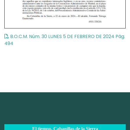
B.O.C.M. Núm. 30 LUNES 5 DE FEBRERO DE 2024 Pág.
494