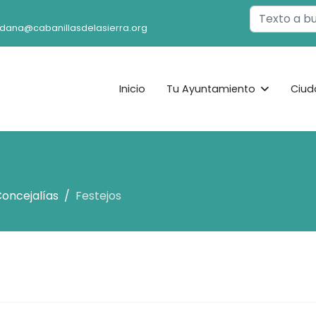
Buscar
adana@cabanillasdelasierra.org
Inicio
Tu Ayuntamiento
Ciud
oncejalías
Festejos