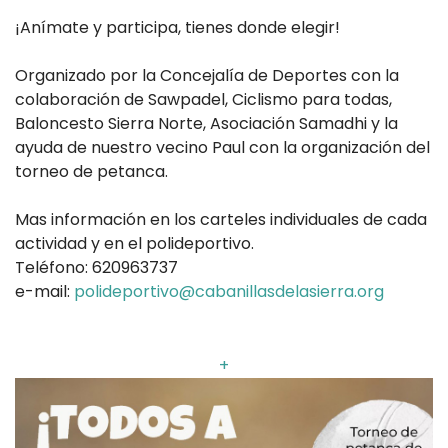
¡Anímate y participa, tienes donde elegir!
Organizado por la Concejalía de Deportes con la
colaboración de Sawpadel, Ciclismo para todas,
Baloncesto Sierra Norte, Asociación Samadhi y la
ayuda de nuestro vecino Paul con la organización del
torneo de petanca.
Mas información en los carteles individuales de cada
actividad y en el polideportivo.
Teléfono: 620963737
e-mail:
polideportivo@cabanillasdelasierra.org
+