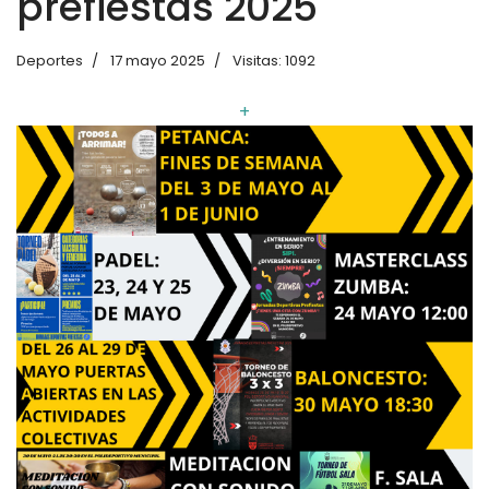
prefiestas 2025
Deportes
17 mayo 2025
Visitas: 1092
+