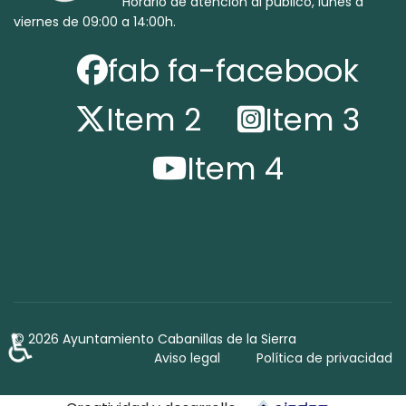
Horario de atención al público, lunes a
viernes de 09:00 a 14:00h.
fab fa-facebook
Item 2
Item 3
Item 4
♿
© 2026 Ayuntamiento Cabanillas de la Sierra
Aviso legal
Política de privacidad