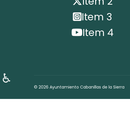
Item 2
Item 3
Item 4
♿
© 2026 Ayuntamiento Cabanillas de la Sierra