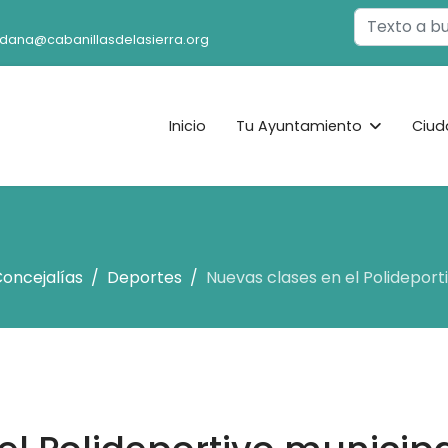
Buscar
adana@cabanillasdelasierra.org
Inicio
Tu Ayuntamiento
Ciud
oncejalías
Deportes
Nuevas clases en el Polideport