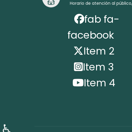
Horario de atención al público,
fab fa-
facebook
Item 2
Item 3
Item 4
♿