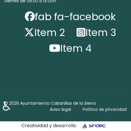
viernes de 09:00 a 14:00h.
fab fa-facebook
Item 2
Item 3
Item 4
♿
© 2026 Ayuntamiento Cabanillas de la Sierra
Aviso legal
Política de privacidad
Creatividad y desarrollo