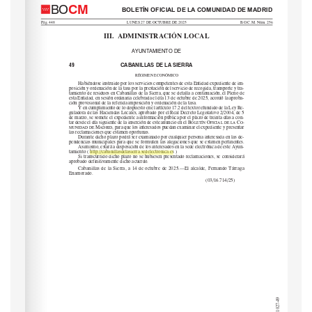
tamiento ( 
http://cabanillasdelasierra.sedelectronica.es
 )